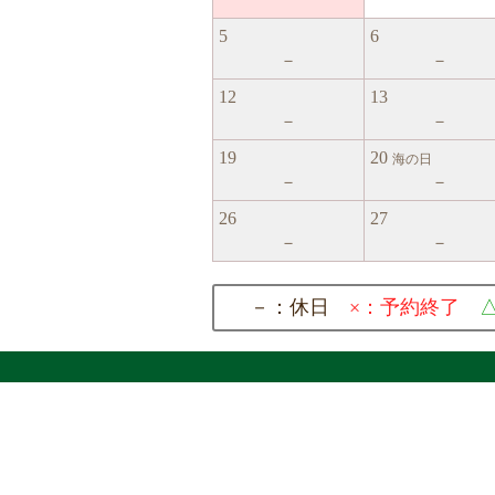
5
6
－
－
12
13
－
－
19
20
海の日
－
－
26
27
－
－
－：休日
×：予約終了