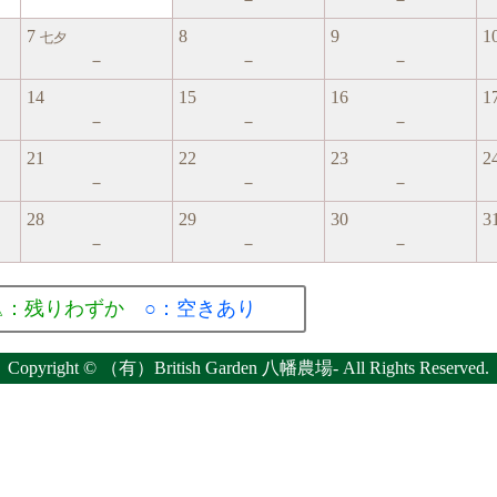
7
8
9
1
七夕
－
－
－
14
15
16
1
－
－
－
21
22
23
2
－
－
－
28
29
30
3
－
－
－
△：残りわずか
○：空きあり
Copyright © （有）British Garden 八幡農場- All Rights Reserved.