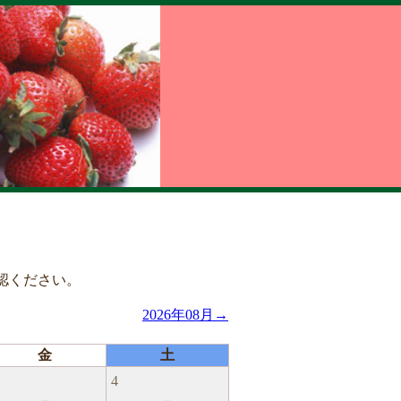
認ください。
2026年08月→
金
土
4
－
－