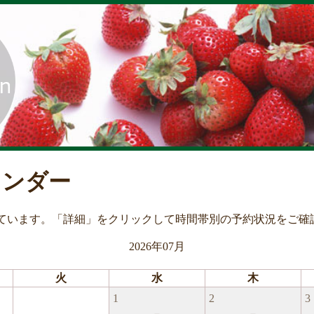
レンダー
ています。「詳細」をクリックして時間帯別の予約状況をご確
2026年07月
火
水
木
1
2
3
－
－