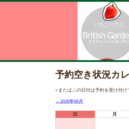
予約空き状況カ
○または△の日付は予約を受け付け
←2026年06月
日
月